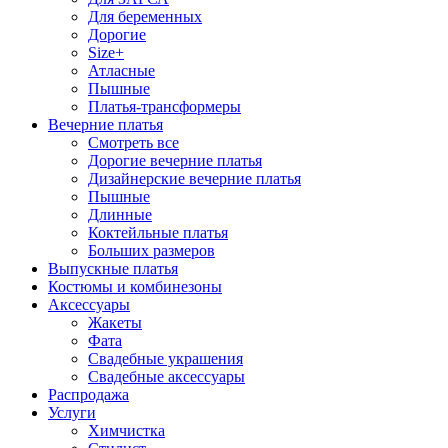
Для беременных
Дорогие
Size+
Атласные
Пышные
Платья-трансформеры
Вечерние платья
Смотреть все
Дорогие вечерние платья
Дизайнерские вечерние платья
Пышные
Длинные
Коктейльные платья
Больших размеров
Выпускные платья
Костюмы и комбинезоны
Аксессуары
Жакеты
Фата
Свадебные украшения
Свадебные аксессуары
Распродажа
Услуги
Химчистка