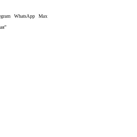
egram
WhatsApp
Max
ая”