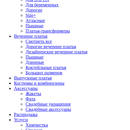
Для беременных
Дорогие
Size+
Атласные
Пышные
Платья-трансформеры
Вечерние платья
Смотреть все
Дорогие вечерние платья
Дизайнерские вечерние платья
Пышные
Длинные
Коктейльные платья
Больших размеров
Выпускные платья
Костюмы и комбинезоны
Аксессуары
Жакеты
Фата
Свадебные украшения
Свадебные аксессуары
Распродажа
Услуги
Химчистка