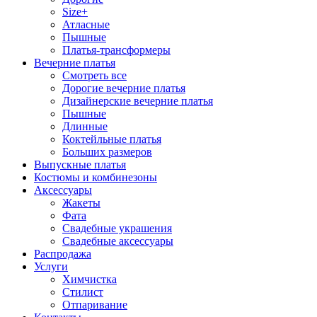
Size+
Атласные
Пышные
Платья-трансформеры
Вечерние платья
Смотреть все
Дорогие вечерние платья
Дизайнерские вечерние платья
Пышные
Длинные
Коктейльные платья
Больших размеров
Выпускные платья
Костюмы и комбинезоны
Аксессуары
Жакеты
Фата
Свадебные украшения
Свадебные аксессуары
Распродажа
Услуги
Химчистка
Стилист
Отпаривание