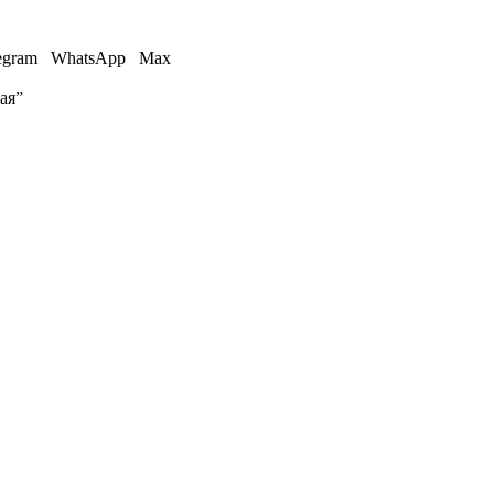
egram
WhatsApp
Max
ая”