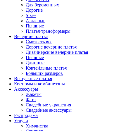
Для беременных
Дорогие
Size+
Атласные
Пышные
Платья-трансформеры
Вечерние платья
Смотреть все
Дорогие вечерние платья
Дизайнерские вечерние платья
Пышные
Длинные
Коктейльные платья
Больших размеров
Выпускные платья
Костюмы и комбинезоны
Аксессуары
Жакеты
Фата
Свадебные украшения
Свадебные аксессуары
Распродажа
Услуги
Химчистка